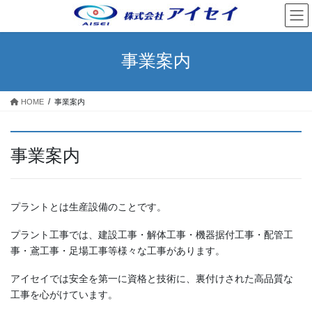
コ
ナ
ン
ビ
テ
ゲ
ン
ー
事業案内
ツ
シ
へ
ョ
ス
ン
HOME
事業案内
キ
に
ッ
移
プ
動
事業案内
プラントとは生産設備のことです。
プラント工事では、建設工事・解体工事・機器据付工事・配管工
事・鳶工事・足場工事等様々な工事があります。
アイセイでは安全を第一に資格と技術に、裏付けされた高品質な
工事を心がけています。