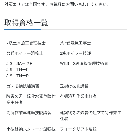
対応エリアは全国です。お気軽にお問い合わせください。
取得資格一覧
2級土木施工管理技士
第2種電気工事士
普通ボイラー溶接士
2級ボイラー技師
JIS SAー２F
WES 2級溶接管理技術者
JIS TNーF
JIS TNーP
ガス溶接技能講習
玉掛け技能講習
酸素欠乏・硫化水素危険作
有機溶剤作業主任者
業主任者
高所作業車運転技能講習
建築物等の鉄骨の組立て等作業主
任者
小型移動式クレーン運転技
フォークリフト運転