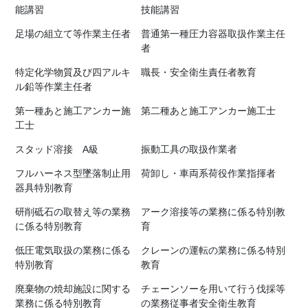
能講習
技能講習
足場の組立て等作業主任者
普通第一種圧力容器取扱作業主任
者
特定化学物質及び四アルキ
職長・安全衛生責任者教育
ル鉛等作業主任者
第一種あと施工アンカー施
第二種あと施工アンカー施工士
工士
スタッド溶接 A級
振動工具の取扱作業者
フルハーネス型墜落制止用
荷卸し・車両系荷役作業指揮者
器具特別教育
研削砥石の取替え等の業務
アーク溶接等の業務に係る特別教
に係る特別教育
育
低圧電気取扱の業務に係る
クレーンの運転の業務に係る特別
特別教育
教育
廃棄物の焼却施設に関する
チェーンソーを用いて行う伐採等
業務に係る特別教育
の業務従事者安全衛生教育