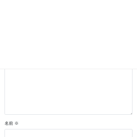
コメントを残す
メールアドレスが公開されることはありません。
※
が付いている
欄は必須項目です
コメント
※
名前
※